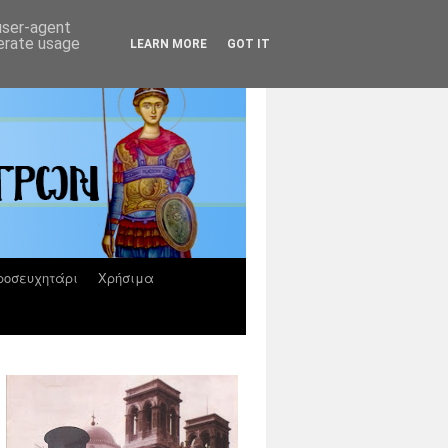
 user-agent
nerate usage
LEARN MORE
GOT IT
ροσευχητάρι
Χρήσιμα