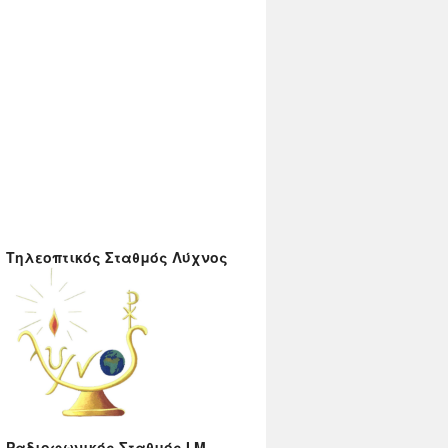
Τηλεοπτικός Σταθμός Λύχνος
Ραδιοφωνικός Σταθμός Ι.Μ.