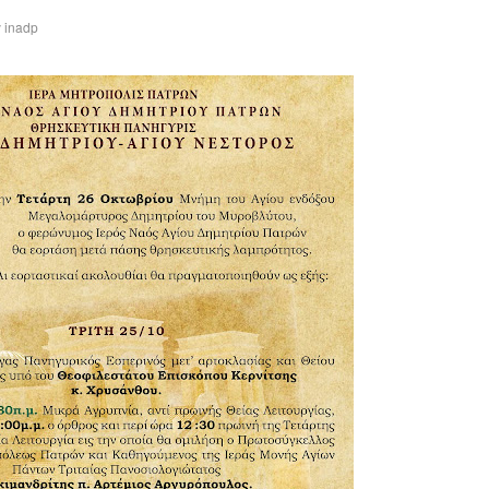
y
inadp