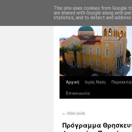
This site uses cookies from Google to 
are shared with Google along with per
statistics, and to detect and address
Αρχική
Ιερός Ναός
Παρεκκλήσ
Επικοινωνία
←
Older posts
Πρόγραμμα Θρησκευτ