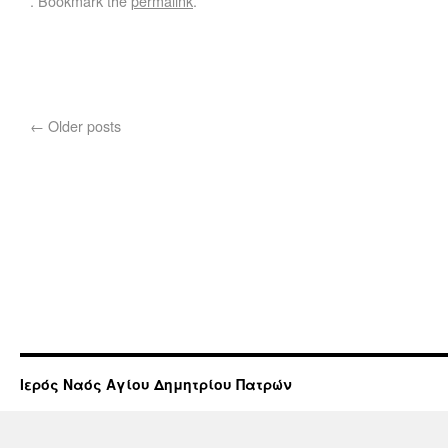
. Bookmark the
permalink
.
←
Older posts
Ιερός Ναός Αγίου Δημητρίου Πατρών