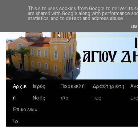
This site uses cookies from Google to deliver its s
are shared with Google along with performance and 
statistics, and to detect and address abuse.
LEA
Αρχικ
Ιερός
Παρεκκλή
Δραστηριότη
Αν
ή
Ναός
σιο
τες
εις
Επικοινων
ία