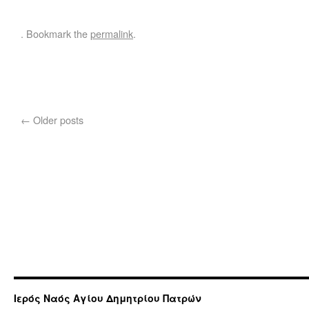
. Bookmark the
permalink
.
←
Older posts
Ιερός Ναός Αγίου Δημητρίου Πατρών