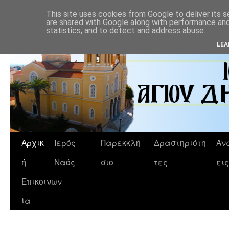
This site uses cookies from Google to deliver its s
are shared with Google along with performance and 
statistics, and to detect and address abuse.
LEA
Αρχικ
Ιερός
Παρεκκλή
Δραστηριότη
Αν
ή
Ναός
σιο
τες
εις
Επικοινων
ία